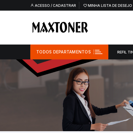
Pular
ACESSO / CADASTRAR
MINHA LISTA DE DESEJO
para
o
conteúdo
TODOS DEPARTAMENTOS
REFIL TI
Refil Tinta –
Refil Tinta – O