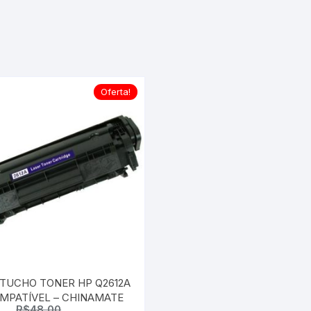
LEXM
RICOH
SAMS
Oferta!
XEROX
TUCHO TONER HP Q2612A
MPATÍVEL – CHINAMATE
R$
48,00