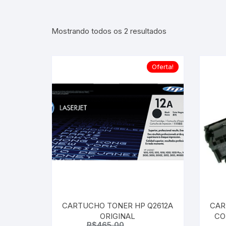
Classificado
Mostrando todos os 2 resultados
por
mais
recente
Oferta!
CARTUCHO TONER HP Q2612A
CAR
ORIGINAL
CO
R$
465,00