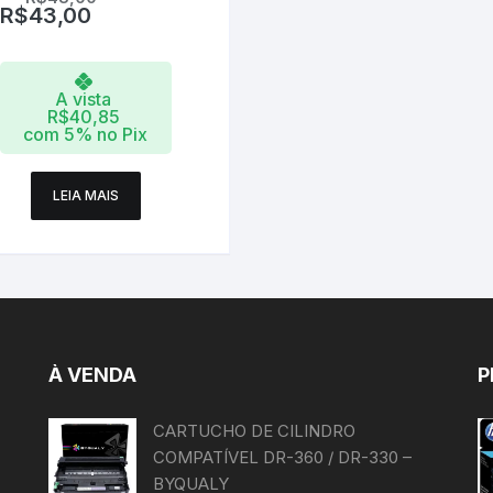
R$
43,00
A vista
R$
40,85
com 5% no Pix
LEIA MAIS
À VENDA
P
CARTUCHO DE CILINDRO
COMPATÍVEL DR-360 / DR-330 –
BYQUALY