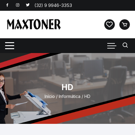
Pular
para
o
conteúdo
HD
Início
/
Informática
/ HD