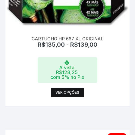
CARTUCHO HP 667 XL ORIGINAL
R$
135,00
-
R$
139,00
A vista
R$
128,25
com 5% no Pix
Este
VER OPÇÕES
produto
tem
várias
variantes.
As
opções