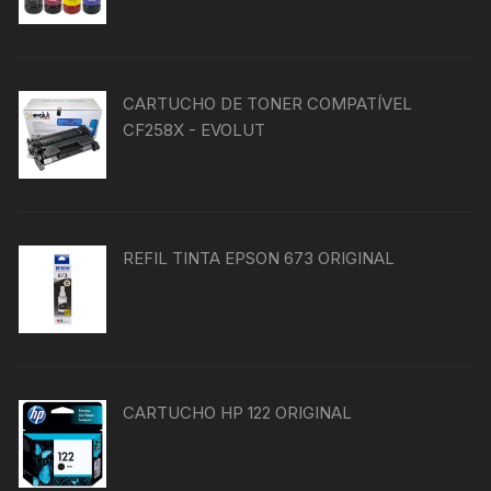
do
produto
CARTUCHO DE TONER COMPATÍVEL
CF258X - EVOLUT
REFIL TINTA EPSON 673 ORIGINAL
CARTUCHO HP 122 ORIGINAL