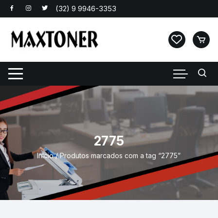
Pular
para
o
conteúdo
2775
Início
/ Produtos marcados com a tag “2775”