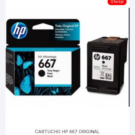
Oferta!
podem
ser
escolhidas
na
página
do
produto
CARTUCHO HP 667 ORIGINAL