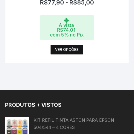
R$
77,90
-
R$
85,00
A vista
R$
74,01
com 5% no Pix
Este
VER OPÇÕES
produto
tem
várias
variantes.
As
opções
podem
PRODUTOS + VISTOS
ser
escolhidas
na
KIT REFIL TINTA ASTON PARA EPSON
página
504/544 – 4 CORES