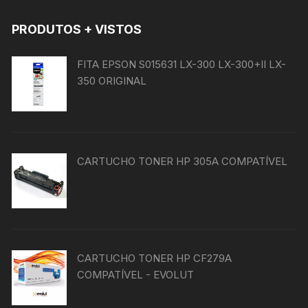
podem
PRODUTOS + VISTOS
ser
escolhidas
na
FITA EPSON S015631 LX-300 LX-300+II LX-
página
350 ORIGINAL
do
produto
CARTUCHO TONER HP 305A COMPATÍVEL
CARTUCHO TONER HP CF279A
COMPATÍVEL - EVOLUT