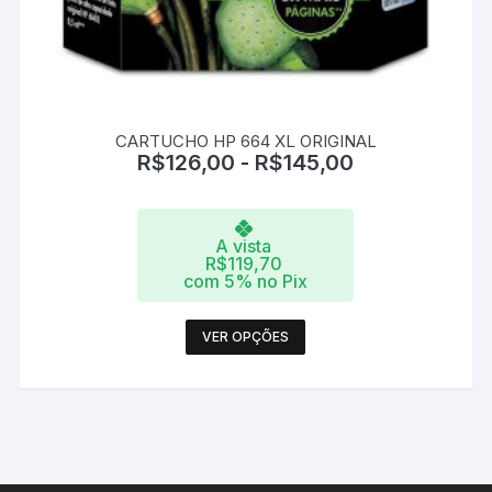
CARTUCHO HP 664 XL ORIGINAL
R$
126,00
-
R$
145,00
A vista
R$
119,70
com 5% no Pix
Este
VER OPÇÕES
produto
tem
várias
variantes.
As
opções