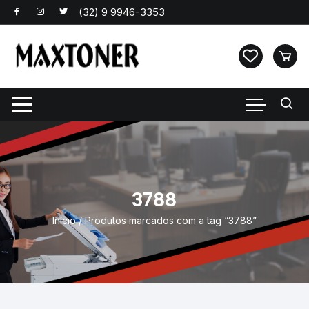
Pular
para
o
conteúdo
3788
Início
/ Produtos marcados com a tag “3788”