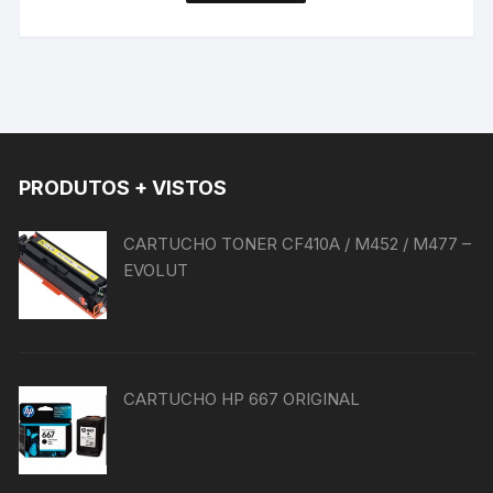
produto
tem
várias
variantes.
As
opções
podem
PRODUTOS + VISTOS
ser
escolhidas
na
CARTUCHO TONER CF410A / M452 / M477 –
página
EVOLUT
do
produto
CARTUCHO HP 667 ORIGINAL