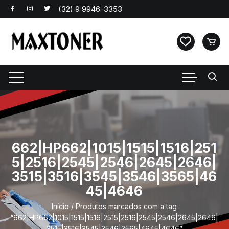
Pular
para
o
conteúdo
662|HP662|1015|1515|1516|251
5|2516|2545|2546|2645|2646|
3515|3516|3545|3546|3565|46
45|4646
Início
/ Produtos marcados com a tag
“662|HP662|1015|1515|1516|2515|2516|2545|2546|2645|2646|
3515|3516|3545|3546|3565|4645|4646”