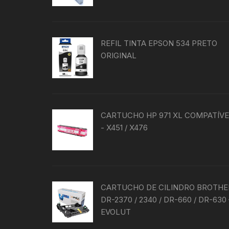
do
produto
REFIL TINTA EPSON 534 PRETO
ORIGINAL
CARTUCHO HP 971 XL COMPATÍV
- X451 / X476
CARTUCHO DE CILINDRO BROTHE
DR-2370 / 2340 / DR-660 / DR-630 
EVOLUT