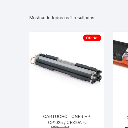
Classificado
Mostrando todos os 2 resultados
por
mais
recente
Oferta!
CARTUCHO TONER HP
CP1025 / CE310A –
R$
55,00