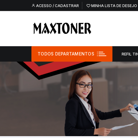
Pular
ACESSO / CADASTRAR
MINHA LISTA DE DESEJO
para
o
conteúdo
TODOS DEPARTAMENTOS
REFIL TI
Refil Tinta –
Refil Tinta – O