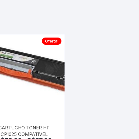
LEXM
RICOH
SAMS
Oferta!
XEROX
CARTUCHO TONER HP
CP1025 COMPATÍVEL