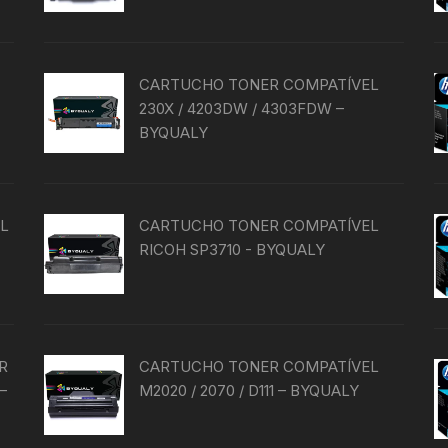
produto
CARTUCHO TONER COMPATÍVEL
230X / 4203DW / 4303FDW –
BYQUALY
EL
CARTUCHO TONER COMPATÍVEL
RICOH SP3710 - BYQUALY
R
CARTUCHO TONER COMPATÍVEL
–
M2020 / 2070 / D111 – BYQUALY