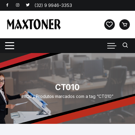
Pular
para
o
conteúdo
CT010
Início
/ Produtos marcados com a tag “CT010”