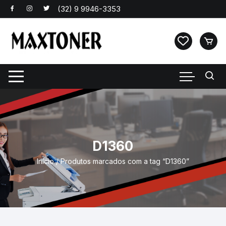
Pular
para
o
conteúdo
D1360
Início
/ Produtos marcados com a tag “D1360”