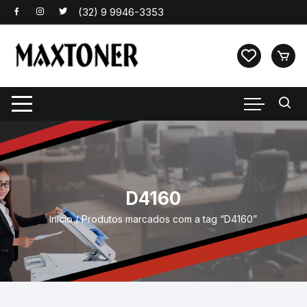
Pular
para
o
conteúdo
D4160
Início
/ Produtos marcados com a tag “D4160”