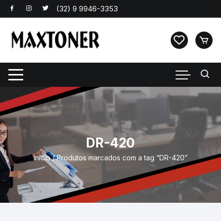
Pular
para
o
conteúdo
DR-420
Início
/ Produtos marcados com a tag “DR-420”