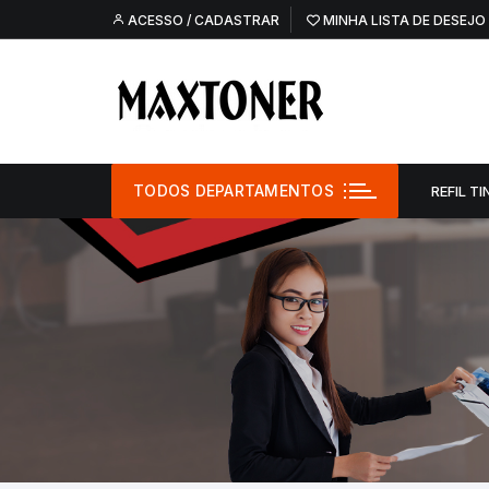
Pular
ACESSO / CADASTRAR
MINHA LISTA DE DESEJO
para
o
conteúdo
TODOS DEPARTAMENTOS
REFIL TI
Refil Tinta –
Refil Tinta – O