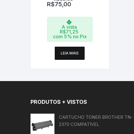
COMPATÍVEL – CHINAMATE
R$
75,00
A vista
R$
71,25
com 5% no Pix
LEIA MAIS
PRODUTOS + VISTOS
CARTUCHO TONER BROTHER TN-
2370 COMPATÍVEL