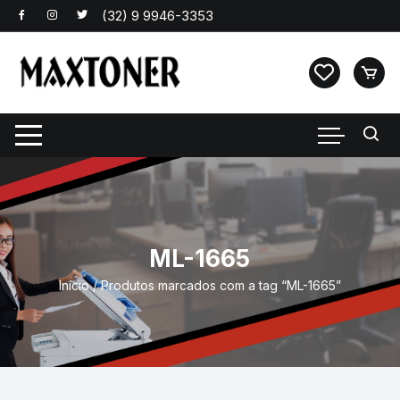
Pular
para
o
conteúdo
ML-1665
Início
/ Produtos marcados com a tag “ML-1665”