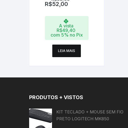
R$
52,00
A vista
R$
49,40
com 5% no Pix
LEIA MAIS
PRODUTOS + VISTOS
KIT TECLADO + MOUSE SEM FIO
PRETO LOGITECH MK850