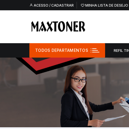
Pular
ACESSO / CADASTRAR
MINHA LISTA DE DESEJO
para
o
conteúdo
TODOS DEPARTAMENTOS
REFIL TI
Refil Tinta –
Refil Tinta – O