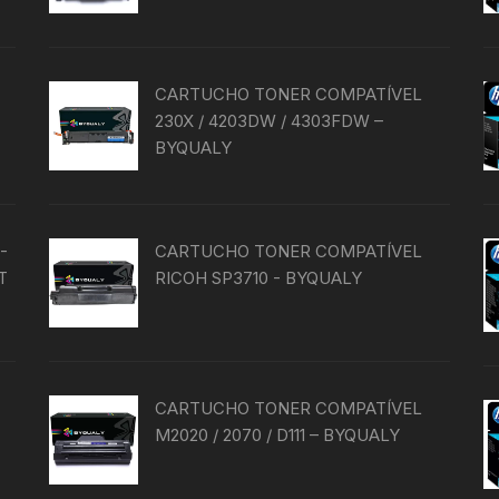
CARTUCHO TONER COMPATÍVEL
230X / 4203DW / 4303FDW –
BYQUALY
-
CARTUCHO TONER COMPATÍVEL
T
RICOH SP3710 - BYQUALY
CARTUCHO TONER COMPATÍVEL
M2020 / 2070 / D111 – BYQUALY