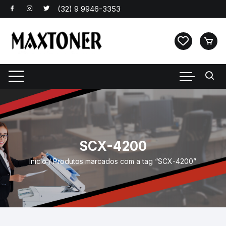
Pular
para
o
conteúdo
SCX-4200
Início
/ Produtos marcados com a tag “SCX-4200”