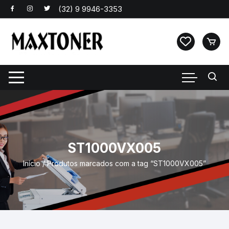
Pular
para
o
conteúdo
ST1000VX005
Início
/ Produtos marcados com a tag “ST1000VX005”