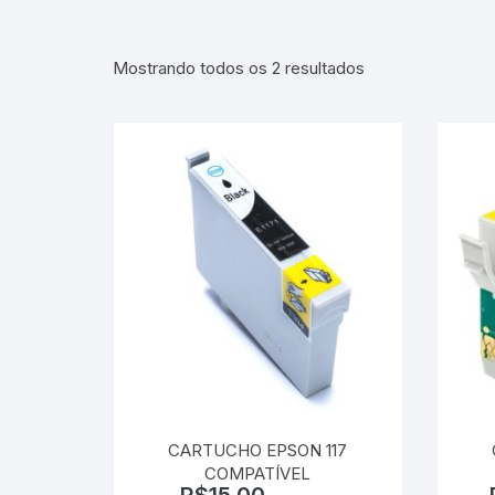
Classificado
Mostrando todos os 2 resultados
por
mais
recente
CARTUCHO EPSON 117
COMPATÍVEL
R$
15,00