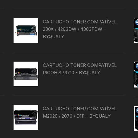
produto
CARTUCHO TONER COMPATÍVEL
230X / 4203DW / 4303FDW –
BYQUALY
CARTUCHO TONER COMPATÍVEL
RICOH SP3710 - BYQUALY
CARTUCHO TONER COMPATÍVEL
M2020 / 2070 / D111 – BYQUALY