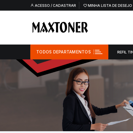
Pular
ACESSO / CADASTRAR
MINHA LISTA DE DESEJO
para
o
conteúdo
TODOS DEPARTAMENTOS
REFIL TI
Refil Tinta –
Refil Tinta – O