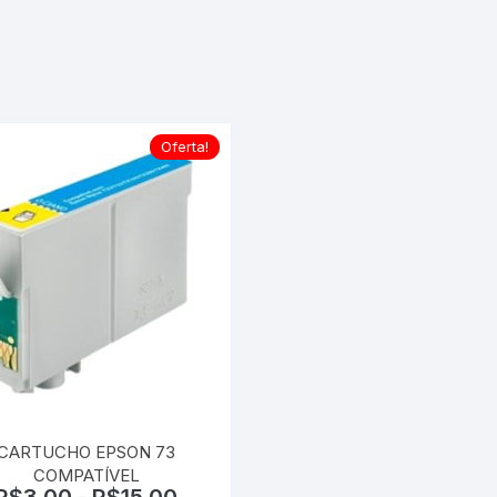
LEXM
RICOH
SAMS
Oferta!
XEROX
CARTUCHO EPSON 73
COMPATÍVEL
R$
3,00
-
R$
15,00