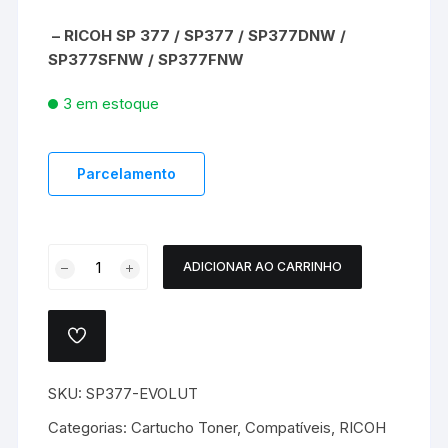
– RICOH SP 377 / SP377 / SP377DNW /
SP377SFNW / SP377FNW
3 em estoque
Parcelamento
CARTUCHO
ADICIONAR AO CARRINHO
TONER
COMPATÍVEL
RICOH
ADICIONAR
SP377
A
LISTA
EVOLUT
DE
SKU:
SP377-EVOLUT
quantidade
DESEJOS.
Categorias:
Cartucho Toner
,
Compatíveis
,
RICOH