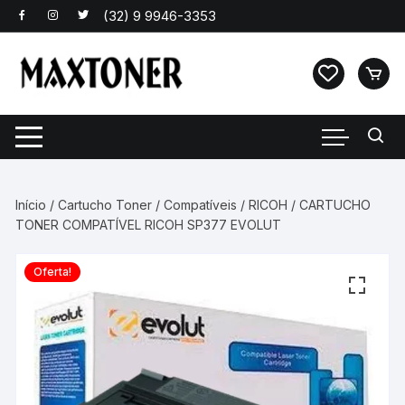
Pular
para
o
conteúdo
Início
/
Cartucho Toner
/
Compatíveis
/
RICOH
/ CARTUCHO
TONER COMPATÍVEL RICOH SP377 EVOLUT
Oferta!