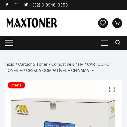
Pular
para
o
conteúdo
Início
/
Cartucho Toner
/
Compatíveis
/
HP
/ CARTUCHO
TONER HP CF280A COMPATÍVEL – CHINAMATE
Oferta!