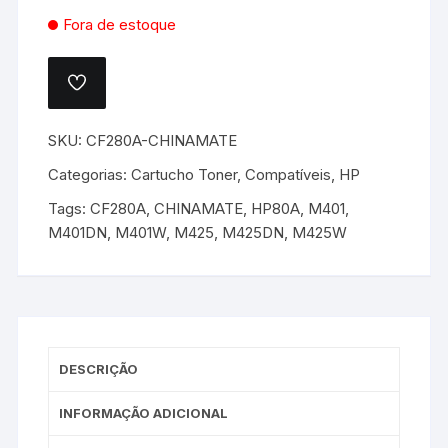
Fora de estoque
ADICIONAR
A
LISTA
DE
SKU:
CF280A-CHINAMATE
DESEJOS.
Categorias:
Cartucho Toner
,
Compatíveis
,
HP
Tags:
CF280A
,
CHINAMATE
,
HP80A
,
M401
,
M401DN
,
M401W
,
M425
,
M425DN
,
M425W
DESCRIÇÃO
INFORMAÇÃO ADICIONAL