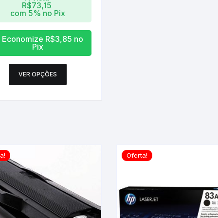
R$
73,15
com 5% no Pix
Economize
R$
3,85
no
Pix
Este
VER OPÇÕES
produto
tem
várias
variantes.
As
opções
podem
a!
Oferta!
ser
escolhidas
na
página
do