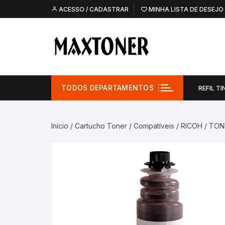
Pular
ACESSO / CADASTRAR
MINHA LISTA DE DESEJO
para
o
conteúdo
TODOS DEPARTAMENTOS
REFIL TI
Refil Tinta –
Início
/
Cartucho Toner
/
Compatíveis
/
RICOH
/ TON
Refil Tinta – O