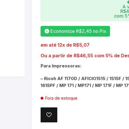
LEXM
A v
R$
4
com 5%
RICOH
SAMS
Economize
R$
2,45
no Pix
XEROX
em até 12x de
R$
5,07
Ou a partir de
R$
46,55
com 5% de Des
Para Impressoras:
– Ricoh AF 1170D / AFICIO1515 / 1515F / 1
161SPF / MP 171 / MP171 / MP 171F / MP 1
Fora de estoque
ADICIONAR
A
LISTA