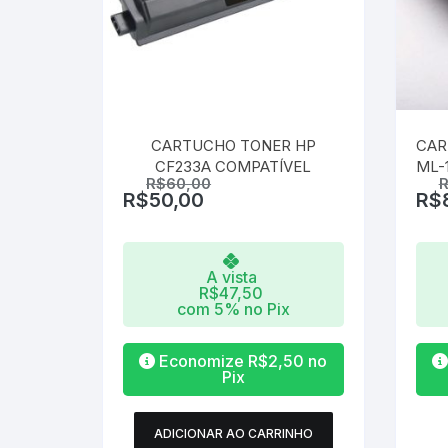
produto
CARTUCHO TONER HP
CAR
CF233A COMPATÍVEL
ML-1
R$
60,00
R$
50,00
R$
A vista
R$
47,50
com 5% no Pix
Economize
R$
2,50
no
Pix
ADICIONAR AO CARRINHO