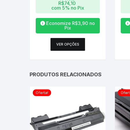
R$
74,10
com 5% no Pix
Economize
R$
3,90
no
Pix
Este
VER OPÇÕES
produto
tem
várias
variantes.
PRODUTOS RELACIONADOS
As
opções
podem
Oferta!
Ofert
ser
escolhidas
na
página
do