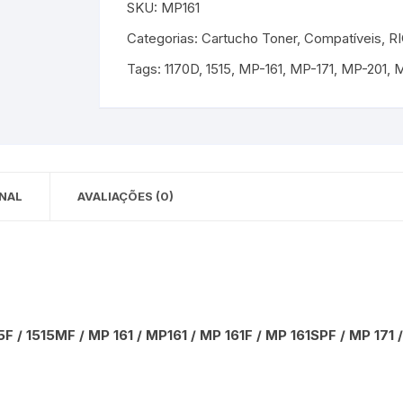
DE
SKU:
MP161
DESEJOS.
Categorias:
Cartucho Toner
,
Compatíveis
,
R
Tags:
1170D
,
1515
,
MP-161
,
MP-171
,
MP-201
,
M
NAL
AVALIAÇÕES (0)
5F / 1515MF / MP 161 / MP161 / MP 161F / MP 161SPF / MP 171 