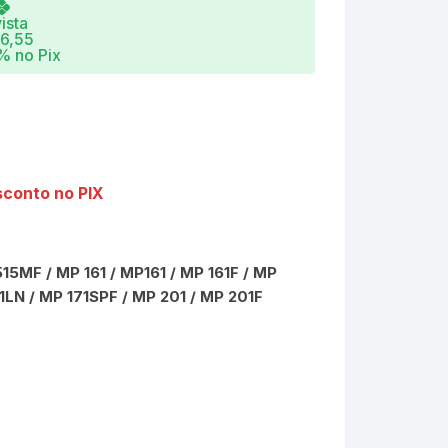
ARK
Monitores
Laser
ista
6,55
 no Pix
Mouse
Multifu
UNG
Papel
Multifu
Pilhas
Comu
conto no PIX
Pen Drive
Recarr
Projetores
515MF / MP 161 / MP161 / MP 161F / MP
71LN / MP 171SPF / MP 201 / MP 201F
Roteadores
SSD
Teclado