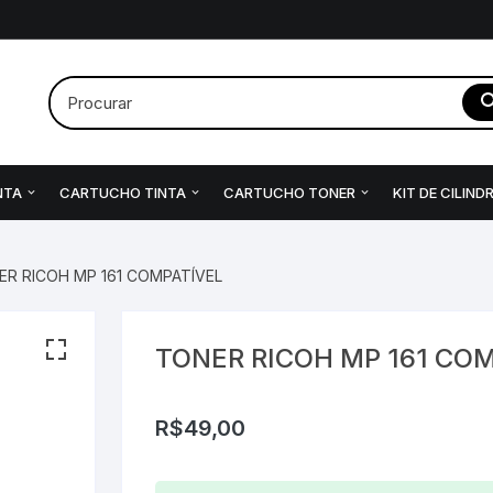
NTA
CARTUCHO TINTA
CARTUCHO TONER
KIT DE CILIND
 Compatíveis
Originais
Originais
Canon
Brother
Compatíveis
HP
K
ER RICOH MP 161 COMPATÍVEL
riginais
Compatíveis
Compatíveis
Epson
Canon
Canon
EPSON
XEROX
BROT
K
Epson
HP
CANO
HP
Epson
K
TONER RICOH MP 161 CO
HP
MULTILASER
HP
HP
R$
49,00
KYOCE