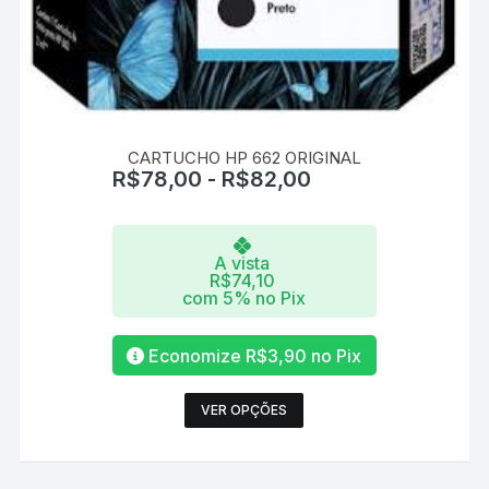
CARTUCHO HP 662 ORIGINAL
R$
78,00
-
R$
82,00
A vista
R$
74,10
com 5% no Pix
Economize
R$
3,90
no Pix
Este
VER OPÇÕES
produto
tem
várias