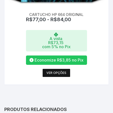
CARTUCHO HP 664 ORIGINAL
R$
77,00
-
R$
84,00
A vista
R$
73,15
com 5% no Pix
Economize
R$
3,85
no Pix
Este
VER OPÇÕES
produto
tem
várias
variantes.
As
opções
PRODUTOS RELACIONADOS