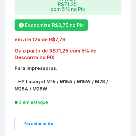
R$
71,25
com 5% no Pix
Economize
R$
3,75
no Pix
em até 12x de
R$
7,76
Ou a partir de
R$
71,25
com 5% de
Desconto no PIX
Para Impressoras:
– HP Laserjet M15 / M15A / M15W / M28 /
M28A / M28W
2 em estoque
Parcelamento