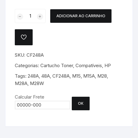
CARTUCHO
ADICIONAR AO CARRINHO
TONER
HP
CF248A
ADICIONAR
COMPATÍVEL
A
LISTA
quantidade
DE
SKU:
CF248A
DESEJOS.
Categorias:
Cartucho Toner
,
Compatíveis
,
HP
Tags:
248A
,
48A
,
CF248A
,
M15
,
M15A
,
M28
,
M28A
,
M28W
Calcular Frete
OK