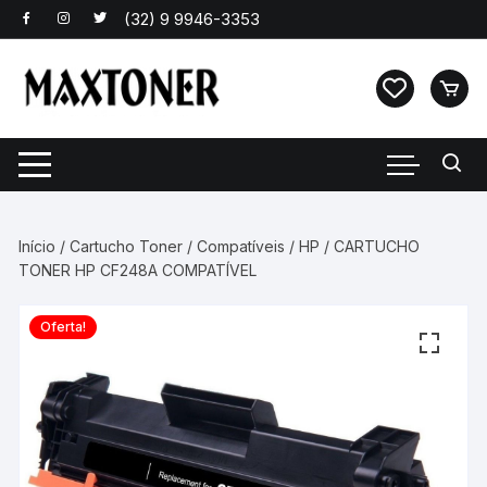
Pular
para
o
conteúdo
Início
/
Cartucho Toner
/
Compatíveis
/
HP
/ CARTUCHO
TONER HP CF248A COMPATÍVEL
Oferta!