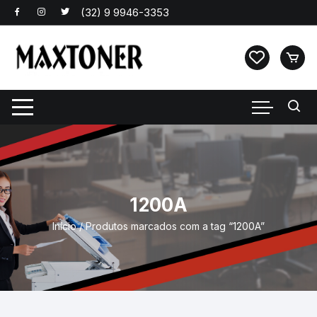
Pular
para
o
conteúdo
1200A
Início
/ Produtos marcados com a tag “1200A”