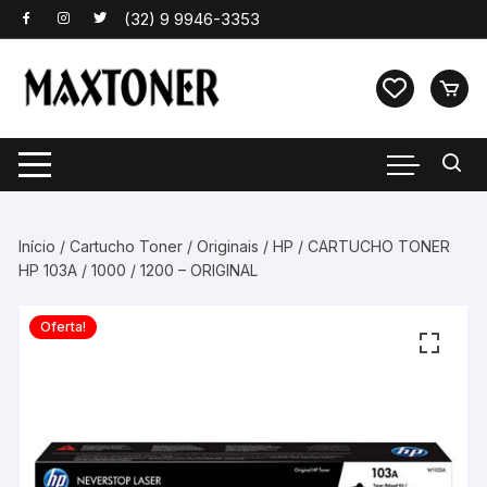
Pular
para
o
conteúdo
Início
/
Cartucho Toner
/
Originais
/
HP
/ CARTUCHO TONER
HP 103A / 1000 / 1200 – ORIGINAL
Oferta!