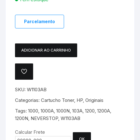
Parcelamento
ADICIONAR AO CARRINHO
CARTUCHO
TONER
HP
ADICIONAR
103A
A
LISTA
/
DE
SKU:
W1103AB
1000
DESEJOS.
/
Categorias:
Cartucho Toner
,
HP
,
Originais
1200
Tags:
1000
,
1000A
,
1000N
,
103A
,
1200
,
1200A
,
-
1200N
,
NEVERSTOP
,
W1103AB
ORIGINAL
quantidade
Calcular Frete
OK