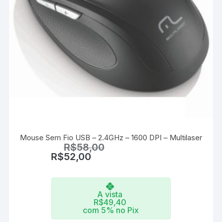
Mouse Sem Fio USB – 2.4GHz – 1600 DPI – Multilaser
R$
58,00
R$
52,00
A vista
R$
49,40
com 5% no Pix