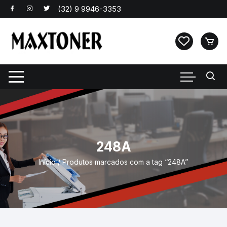
Pular
para
o
conteúdo
248A
Início
/ Produtos marcados com a tag “248A”