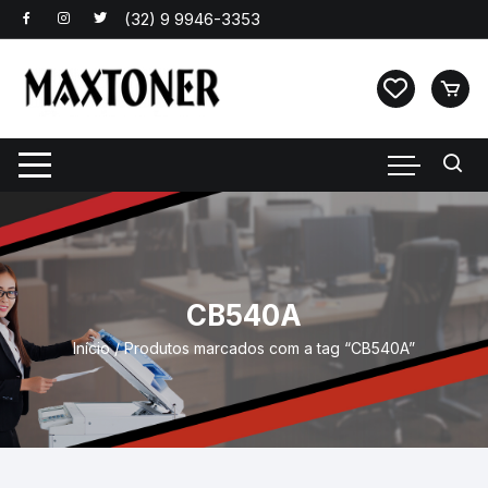
Pular
para
o
conteúdo
CB540A
Início
/ Produtos marcados com a tag “CB540A”