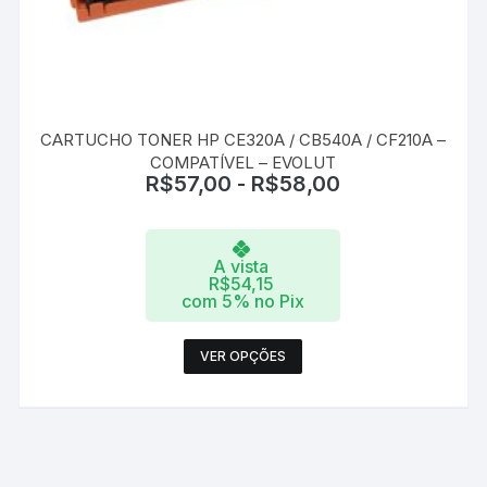
CARTUCHO TONER HP CE320A / CB540A / CF210A –
COMPATÍVEL – EVOLUT
R$
57,00
-
R$
58,00
A vista
R$
54,15
com 5% no Pix
Este
VER OPÇÕES
produto
tem
várias
variantes.
As