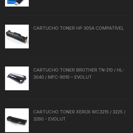
do
produto
CARTUCHO TONER HP 305A COMPATÍVEL
CARTUCHO TONER BROTHER TN-210 / HL-
3040 / MFC-9010 – EVOLUT
CARTUCHO TONER XEROX WC3215 / 3225 /
3260 - EVOLUT