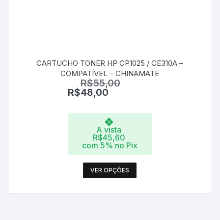
CARTUCHO TONER HP CP1025 / CE310A –
COMPATÍVEL – CHINAMATE
R$
55,00
R$
48,00
A vista
R$
45,60
com 5% no Pix
Este
VER OPÇÕES
produto
tem
várias
variantes.