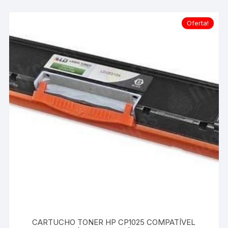
As
opções
Oferta!
podem
ser
escolhidas
na
página
do
produto
CARTUCHO TONER HP CP1025 COMPATÍVEL