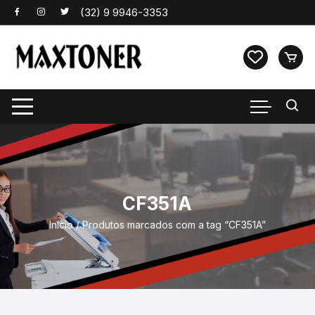
Pular
para
o
conteúdo
CF351A
Início
/ Produtos marcados com a tag “CF351A”