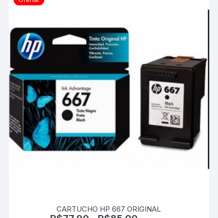
podem
ser
escolhidas
na
página
do
produto
CARTUCHO HP 667 ORIGINAL