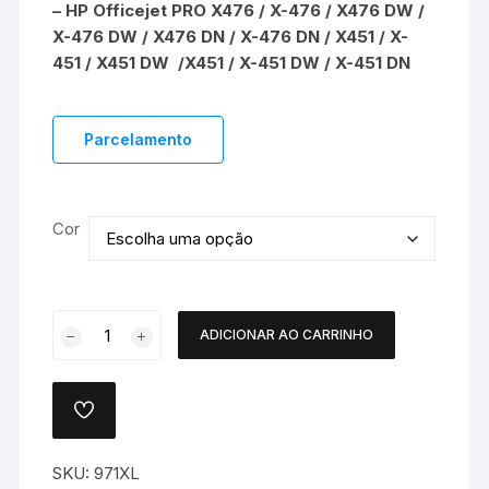
– HP Officejet PRO X476 / X-476 / X476 DW /
X-476 DW / X476 DN / X-476 DN / X451 / X-
451 / X451 DW /X451 / X-451 DW / X-451 DN
Parcelamento
Cor
CARTUCHO
ADICIONAR AO CARRINHO
HP
971
XL
ADICIONAR
COMPATÍVEL
A
LISTA
-
DE
SKU:
971XL
X451
DESEJOS.