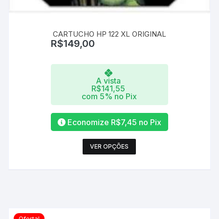
CARTUCHO HP 122 XL ORIGINAL
R$
149,00
A vista
R$
141,55
com 5% no Pix
Economize
R$
7,45
no Pix
Este
VER OPÇÕES
produto
tem
várias
variantes.
As
opções
Oferta!