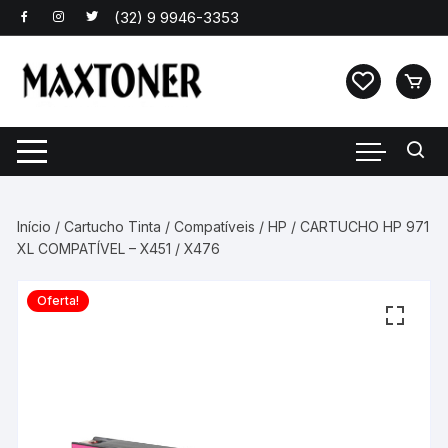
Pular
para
o
conteúdo
Início
/
Cartucho Tinta
/
Compatíveis
/
HP
/ CARTUCHO HP 971
XL COMPATÍVEL – X451 / X476
Oferta!