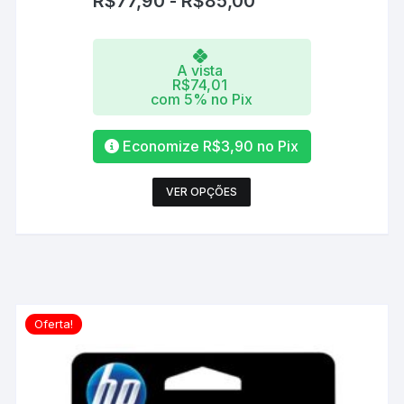
R$
77,90
-
R$
85,00
A vista
R$
74,01
com 5% no Pix
Economize
R$
3,90
no Pix
Este
VER OPÇÕES
produto
tem
várias
variantes.
As
opções
Oferta!
podem
ser
escolhidas
na