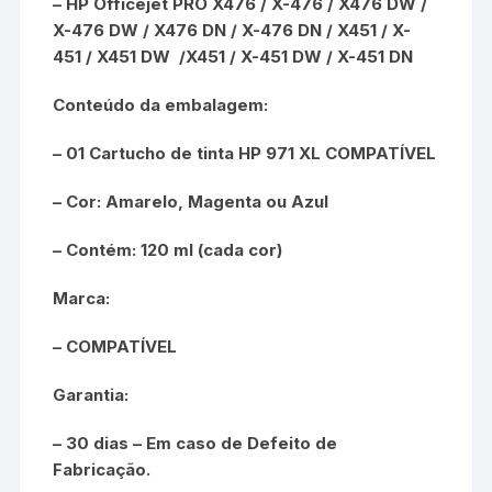
–
HP Officejet PRO X476 / X-476 / X476 DW /
X-476 DW / X476 DN / X-476 DN / X451 / X-
451 / X451 DW /X451 / X-451 DW / X-451 DN
Conteúdo da embalagem:
– 01 Cartucho de tinta HP 971 XL COMPATÍVEL
– Cor: Amarelo, Magenta ou Azul
– Contém: 120 ml (cada cor)
Marca:
– COMPATÍVEL
Garantia:
– 30 dias – Em caso de Defeito de
Fabricação.