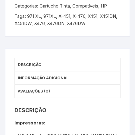
/
Categorias:
Cartucho Tinta
,
Compatíveis
,
HP
X476
Tags:
971 XL
,
971XL
,
X-451
,
X-476
,
X451
,
X451DN
,
quantidade
X451DW
,
X476
,
X476DN
,
X476DW
DESCRIÇÃO
INFORMAÇÃO ADICIONAL
AVALIAÇÕES (0)
DESCRIÇÃO
Impressoras: