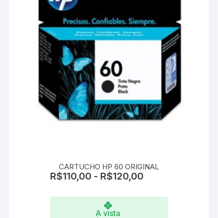
página
do
produto
CARTUCHO HP 60 ORIGINAL
R$
110,00
-
R$
120,00
A vista