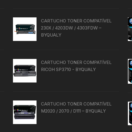
CARTUCHO TONER COMPATÍVEL
230X / 4203DW / 4303FDW –
BYQUALY
CARTUCHO TONER COMPATÍVEL
RICOH SP3710 - BYQUALY
CARTUCHO TONER COMPATÍVEL
M2020 / 2070 / D111 – BYQUALY