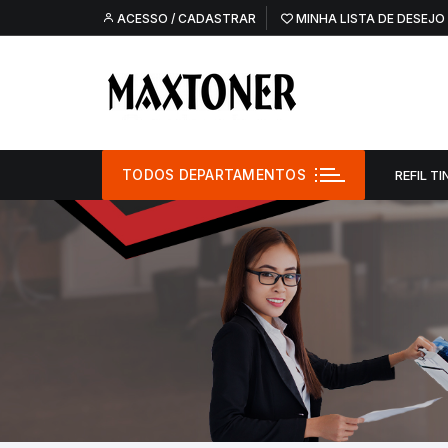
Pular
ACESSO / CADASTRAR
MINHA LISTA DE DESEJO
para
o
conteúdo
TODOS DEPARTAMENTOS
REFIL TI
Refil Tinta –
Refil Tinta – O