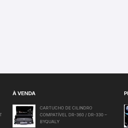
À VENDA
P
CARTUCHO DE CILINDRO
T
COMPATÍVEL DR-360 / DR-330 –
BYQUALY