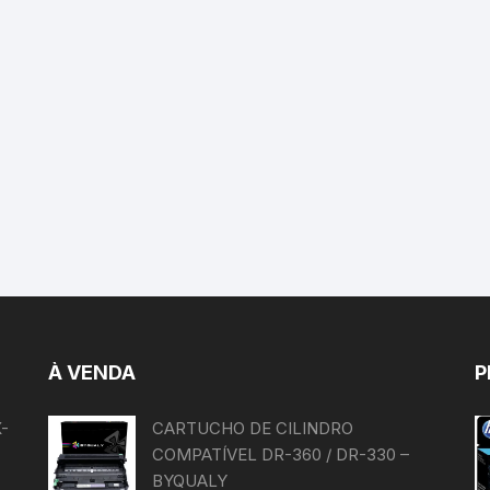
À VENDA
P
-
CARTUCHO DE CILINDRO
COMPATÍVEL DR-360 / DR-330 –
BYQUALY