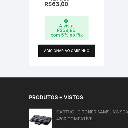
R$
63,00
A vista
R$
59,85
com 5% no Pix
ADICIONAR AO CARRINHO
PRODUTOS + VISTOS
CARTUCHO TONER SAMSUNG SCX
4200 COMPATÍVEL