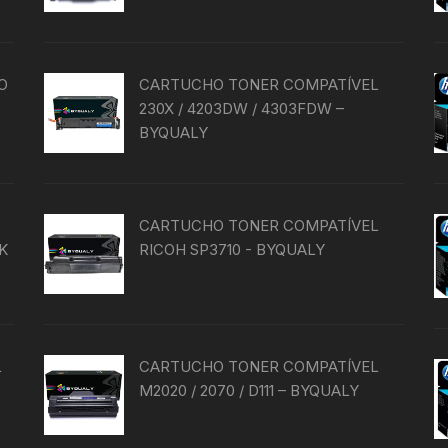
O
CARTUCHO TONER COMPATÍVEL
230X / 4203DW / 4303FDW –
BYQUALY
CARTUCHO TONER COMPATÍVEL
IK
RICOH SP3710 - BYQUALY
L
CARTUCHO TONER COMPATÍVEL
M2020 / 2070 / D111 – BYQUALY