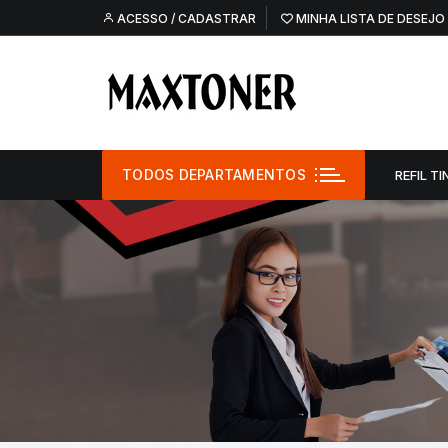
Pular
ACESSO / CADASTRAR
MINHA LISTA DE DESEJO
para
o
conteúdo
TODOS DEPARTAMENTOS
REFIL TI
Refil Tinta –
Refil Tinta – O