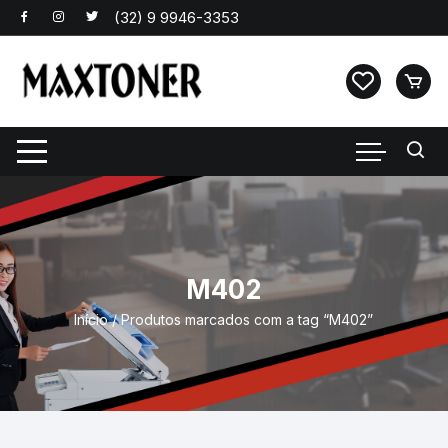
Pular
para
o
conteúdo
M402
Início
/ Produtos marcados com a tag “M402”