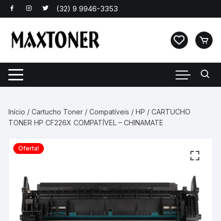
Pular
para
o
conteúdo
Início
/
Cartucho Toner
/
Compatíveis
/
HP
/ CARTUCHO
TONER HP CF226X COMPATÍVEL – CHINAMATE
Oferta!