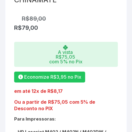
R$
89,00
R$
79,00
A vista
R$
75,05
com 5% no Pix
Economize
R$
3,95
no Pix
em até 12x de
R$
8,17
Ou a partir de
R$
75,05
com 5% de
Desconto no PIX
Para Impressoras:
– HP Laserjet M402 / M402N / M402DW /