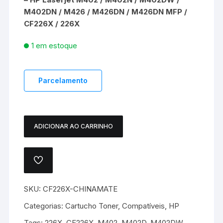
M402DN / M426 / M426DN / M426DN MFP /
CF226X / 226X
1 em estoque
Parcelamento
ADICIONAR AO CARRINHO
CARTUCHO
TONER
HP
ADICIONAR
CF226X
A
LISTA
COMPATÍVEL
DE
SKU:
CF226X-CHINAMATE
–
DESEJOS.
CHINAMATE
Categorias:
Cartucho Toner
,
Compatíveis
,
HP
quantidade
Tags:
226X
,
CF226X
,
M402
,
M402D
,
M402DW
,