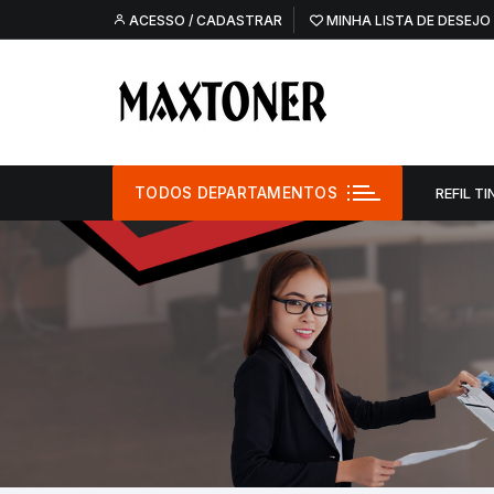
Pular
ACESSO / CADASTRAR
MINHA LISTA DE DESEJO
para
o
conteúdo
TODOS DEPARTAMENTOS
REFIL TI
Refil Tinta –
Refil Tinta – O