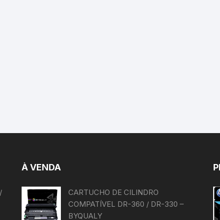
À VENDA
P
/
CARTUCHO DE CILINDRO
COMPATÍVEL DR-360 / DR-330 –
BYQUALY