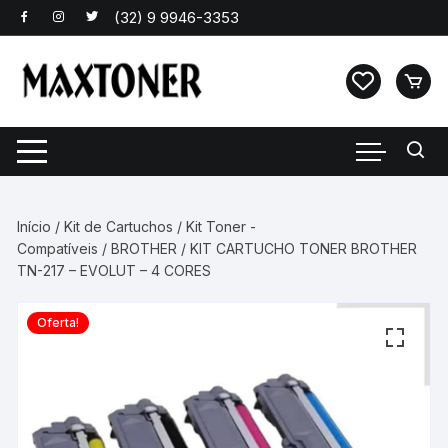
Pular
para
o
conteúdo
Início
/
Kit de Cartuchos
/
Kit Toner -
Compatíveis
/
BROTHER
/ KIT CARTUCHO TONER BROTHER
TN-217 – EVOLUT – 4 CORES
Oferta!