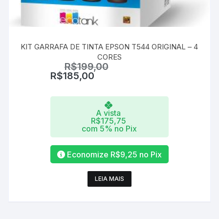
KIT GARRAFA DE TINTA EPSON T544 ORIGINAL – 4
CORES
R$
199,00
R$
185,00
A vista
R$
175,75
com 5% no Pix
Economize
R$
9,25
no Pix
LEIA MAIS