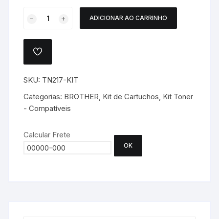
KIT
ADICIONAR AO CARRINHO
CARTUCHO
TONER
BROTHER
ADICIONAR
TN-
A
LISTA
217
DE
SKU:
TN217-KIT
–
DESEJOS.
EVOLUT
Categorias:
BROTHER
,
Kit de Cartuchos
,
Kit Toner
-
- Compatíveis
4
CORES
Calcular Frete
quantidade
OK