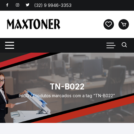
Pular
para
o
conteúdo
TN-B022
Início
/ Produtos marcados com a tag “TN-B022”