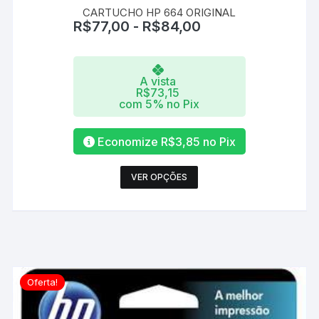
CARTUCHO HP 664 ORIGINAL
R$
77,00
-
R$
84,00
A vista
R$
73,15
com 5% no Pix
Economize
R$
3,85
no Pix
Este
VER OPÇÕES
produto
tem
várias
variantes.
As
opções
Oferta!
podem
ser