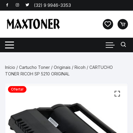
Pular
para
o
conteúdo
Início
/
Cartucho Toner
/
Originais
/
Ricoh
/ CARTUCHO
TONER RICOH SP 5210 ORIGINAL
Oferta!