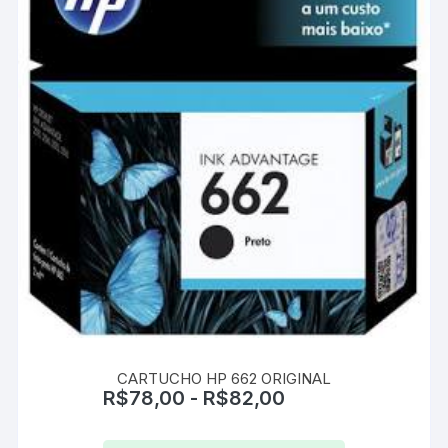
escolhidas
na
página
do
produto
CARTUCHO HP 662 ORIGINAL
R$
78,00
-
R$
82,00