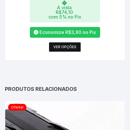
A vista
R$
74,10
com 5% no Pix
Economize
R$
3,90
no Pix
Este
VER OPÇÕES
produto
tem
várias
variantes.
As
opções
PRODUTOS RELACIONADOS
podem
ser
Oferta!
escolhidas
na
página
do