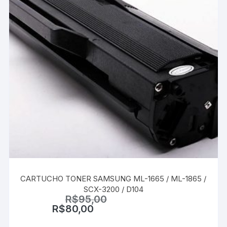
produto
CARTUCHO TONER SAMSUNG ML-1665 / ML-1865 /
SCX-3200 / D104
R$
95,00
R$
80,00