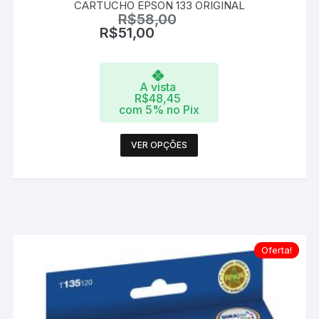
CARTUCHO EPSON 133 ORIGINAL
R$
58,00
R$
51,00
A vista
R$
48,45
com 5% no Pix
Este
VER OPÇÕES
produto
tem
várias
variantes.
As
opções
Oferta!
podem
ser
escolhidas
na