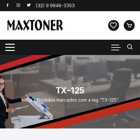
Pular
para
o
conteúdo
TX-125
Início
/ Produtos marcados com a tag “TX-125”