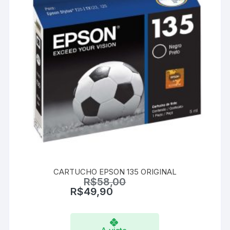
página
do
produto
CARTUCHO EPSON 135 ORIGINAL
R$
58,00
R$
49,90