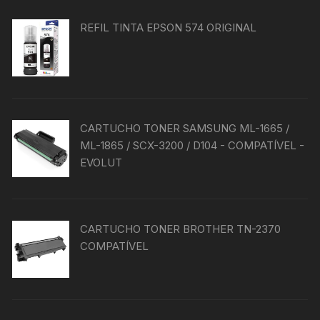
escolhidas
na
REFIL TINTA EPSON 574 ORIGINAL
página
do
produto
CARTUCHO TONER SAMSUNG ML-1665 /
ML-1865 / SCX-3200 / D104 - COMPATÍVEL -
EVOLUT
CARTUCHO TONER BROTHER TN-2370
COMPATÍVEL