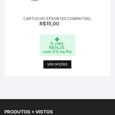
CARTUCHO EPSON 133 COMPATÍVEL
R$
15,00
A vista
R$
14,25
com 5% no Pix
Este
VER OPÇÕES
produto
tem
várias
variantes.
As
opções
podem
PRODUTOS + VISTOS
ser