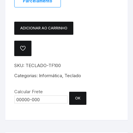
Parcelamento
ADICIONAR AO CARRINHO
TECLADO
USB
PRETO
ADICIONAR
COMPACTO
A
LISTA
MULTILASER
DE
SKU:
TECLADO-TF100
-
DESEJOS.
TF100
Categorias:
Informática
,
Teclado
quantidade
Calcular Frete
OK