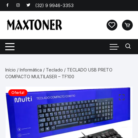
Pular
para
o
conteúdo
Início
/
Informática
/
Teclado
/ TECLADO USB PRETO
COMPACTO MULTILASER – TF100
Oferta!