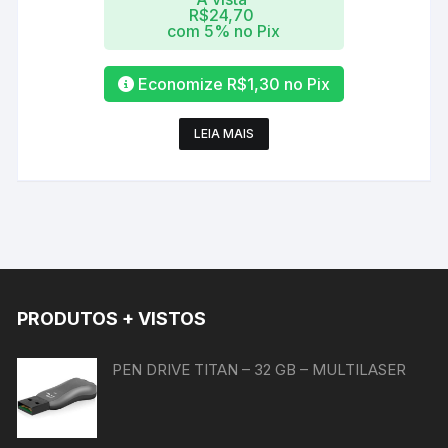
R$
24,70
com 5% no Pix
Economize
R$
1,30
no Pix
LEIA MAIS
PRODUTOS + VISTOS
PEN DRIVE TITAN – 32 GB – MULTILASER