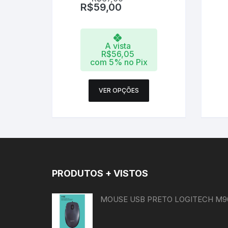
R$
59,00
A vista
R$
56,05
com 5% no Pix
Este
VER OPÇÕES
produto
tem
várias
variantes.
As
opções
podem
PRODUTOS + VISTOS
ser
escolhidas
MOUSE USB PRETO LOGITECH M9
na
página