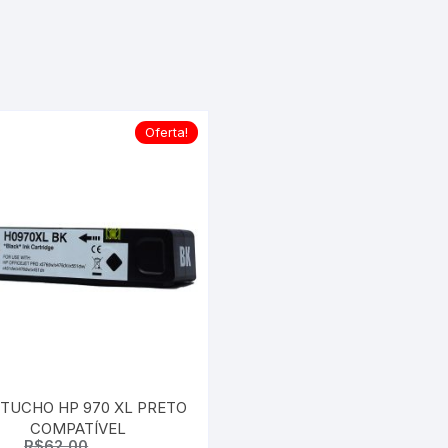
LEXM
RICOH
SAMS
Oferta!
XEROX
TUCHO HP 970 XL PRETO
COMPATÍVEL
R$
62,00