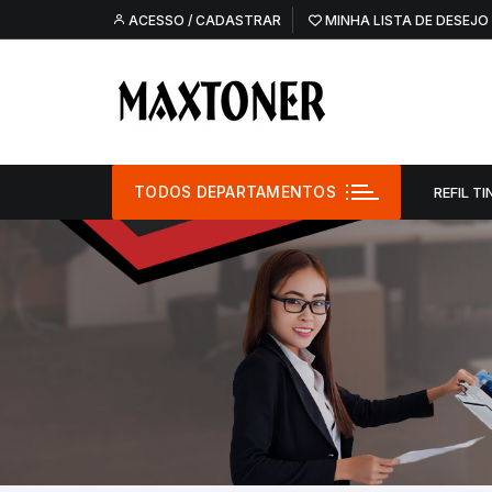
Pular
ACESSO / CADASTRAR
MINHA LISTA DE DESEJO
para
o
conteúdo
TODOS DEPARTAMENTOS
REFIL TI
Refil Tinta –
Refil Tinta – O