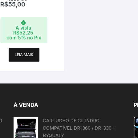
R$
55,00
A vista
R$
52,25
com 5% no Pix
LEIA MAIS
À VENDA
P
0
CARTUCHO DE CILINDRO
COMPATÍVEL DR-360 / DR-330 –
BYQUALY