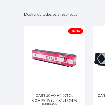
Classificado
Mostrando todos os 2 resultados
por
mais
recente
Oferta!
CARTUCHO HP 971 XL
CAR
COMPATÍVEL – X451 / X476
R$
67,00