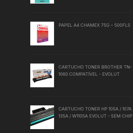
do
produto
PAPEL A4 CHAMEX 75G – 500FLS
CARTUCHO TONER BROTHER TN-
1060 COMPATÍVEL - EVOLUT
CARTUCHO TONER HP 105A / 107A 
135A / W1105A EVOLUT - SEM CHIP