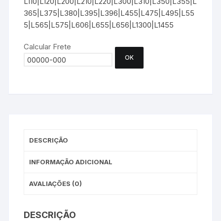
L110|L120|L200|L210|L220|L300|L310|L350|L355|L
365|L375|L380|L395|L396|L455|L475|L495|L55
5|L565|L575|L606|L655|L656|L1300|L1455
Calcular Frete
OK
DESCRIÇÃO
INFORMAÇÃO ADICIONAL
AVALIAÇÕES (0)
DESCRIÇÃO