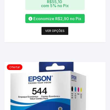
R$
55,10
com 5% no Pix
Economize
R$
2,90
no Pix
Este
VER OPÇÕES
produto
tem
várias
variantes.
As
opções
Oferta!
podem
ser
escolhidas
na
página
do
produto