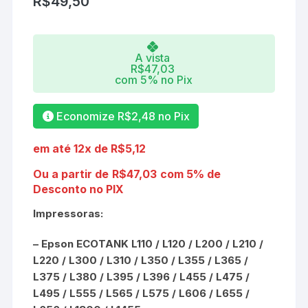
R$
49,50
A vista
R$
47,03
com 5% no Pix
Economize
R$
2,48
no Pix
em até 12x de
R$
5,12
Ou a partir de
R$
47,03
com 5% de
Desconto no PIX
Impressoras:
–
Epson ECOTANK L110 / L120 / L200 / L210 /
L220 / L300 / L310 / L350 / L355 / L365 /
L375 / L380 / L395 / L396 / L455 / L475 /
L495 / L555 / L565 / L575 / L606 / L655 /