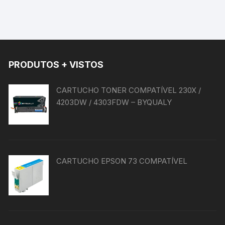
várias
variantes.
As
opções
podem
PRODUTOS + VISTOS
ser
escolhidas
na
CARTUCHO TONER COMPATÍVEL 230X /
página
4203DW / 4303FDW – BYQUALY
do
produto
CARTUCHO EPSON 73 COMPATÍVEL