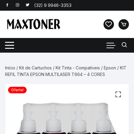
Pular
para
o
conteúdo
Início
/
Kit de Cartuchos
/
Kit Tinta - Compatíveis
/
Epson
/ KIT
REFIL TINTA EPSON MULTILASER T664 – 4 CORES
Oferta!