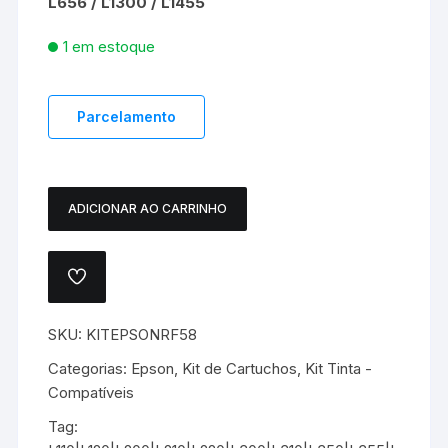
L656 / L1300 / L1455
1 em estoque
Parcelamento
ADICIONAR AO CARRINHO
KIT
REFIL
TINTA
ADICIONAR
EPSON
A
LISTA
MULTILASER
DE
SKU:
KITEPSONRF58
T664
DESEJOS.
-
Categorias:
Epson
,
Kit de Cartuchos
,
Kit Tinta -
4
Compatíveis
CORES
Tag:
quantidade