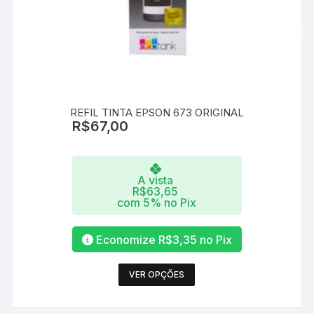
REFIL TINTA EPSON 673 ORIGINAL
R$
67,00
A vista
R$
63,65
com 5% no Pix
Economize
R$
3,35
no Pix
Este
VER OPÇÕES
produto
tem