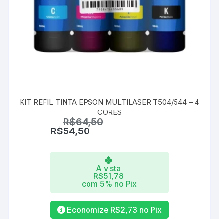
KIT REFIL TINTA EPSON MULTILASER T504/544 – 4
CORES
R$
64,50
R$
54,50
A vista
R$
51,78
com 5% no Pix
Economize
R$
2,73
no Pix