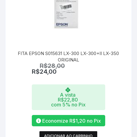
FITA EPSON S015631 LX-300 LX-300+II LX-350
ORIGINAL
R$
28,00
R$
24,00
A vista
R$
22,80
com 5% no Pix
Economize
R$
1,20
no Pix
ADICIONAR AO CARRINHO