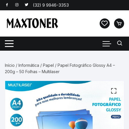
Pular
para
o
conteúdo
Início
/
Informática
/
Papel
/ Papel Fotográfico Glossy A4 –
200g – 50 Folhas – Multilaser