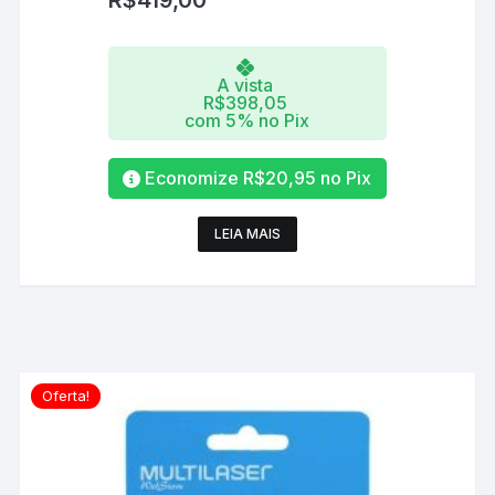
R$
419,00
A vista
R$
398,05
com 5% no Pix
Economize
R$
20,95
no Pix
LEIA MAIS
Oferta!