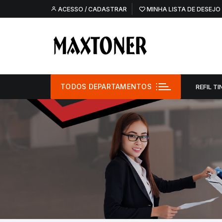
Pular
ACESSO / CADASTRAR
MINHA LISTA DE DESEJO
para
o
conteúdo
TODOS DEPARTAMENTOS
REFIL TI
Refil Tinta –
Refil Tinta – O