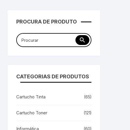
ARK
Monitores
Laser
Mouse
Multifu
PROCURA DE PRODUTO
UNG
Papel
Multifu
Pilhas
Comu
Pen Drive
Recarr
Projetores
CATEGORIAS DE PRODUTOS
Roteadores
Cartucho Tinta
(65)
SSD
Cartucho Toner
(121)
Teclado
Informática
(60)