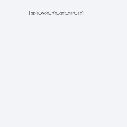
[gpls_woo_rfq_get_cart_sc]